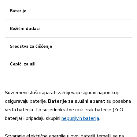
Baterije
Bežićni dodaci
Sredstva za čišćenje
Čepići za uši
Suvremeni slušni aparati zahtijevaju siguran napon koji
osiguravaju baterije.
Baterije za slušni aparat
su posebna
vrsta baterija. To su jednokratne cink-zrak baterije (ZnO
baterija) i pripadaju skupini
nepunjivih baterija
.
Stvaranje električne energije u ovoj bateriji temelji se na