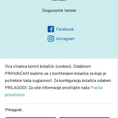
Dogovorite termin
Facebook
Instagram
Ova stranica koristi kolačiće (cookies). Odabirom
PRIHVAĆAM slažete se s korištenjem kolačića za koje je
potrebna Vaša suglasnost. Za konfiguraciju kolačića odaberi
PRILAGODI. Za više informacije pročitajte naša
Pravila
© Microton d.o.o. Sva prava pridržana.
Impressum
privatnosti
.
Pravila privatnosti
Web by
Traffika
Prilagodi...