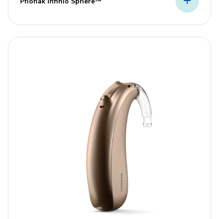
Phonak Infinio Sphere™