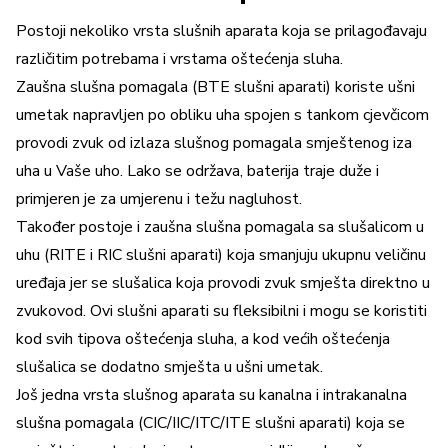
Postoji nekoliko vrsta slušnih aparata koja se prilagođavaju
različitim potrebama i vrstama oštećenja sluha.
Zaušna slušna pomagala (BTE slušni aparati) koriste ušni
umetak napravljen po obliku uha spojen s tankom cjevčicom
provodi zvuk od izlaza slušnog pomagala smještenog iza
uha u Vaše uho. Lako se održava, baterija traje duže i
primjeren je za umjerenu i težu nagluhost.
Također postoje i zaušna slušna pomagala sa slušalicom u
uhu (RITE i RIC slušni aparati) koja smanjuju ukupnu veličinu
uređaja jer se slušalica koja provodi zvuk smješta direktno u
zvukovod. Ovi slušni aparati su fleksibilni i mogu se koristiti
kod svih tipova oštećenja sluha, a kod većih oštećenja
slušalica se dodatno smješta u ušni umetak.
Još jedna vrsta slušnog aparata su kanalna i intrakanalna
slušna pomagala (CIC/IIC/ITC/ITE slušni aparati) koja se