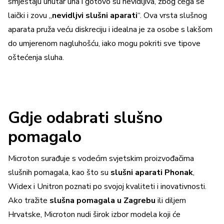
smještaju unutar uha i gotovo su nevidljiva, zbog čega se
laički i zovu „
nevidljvi slušni aparati
“. Ova vrsta slušnog
aparata pruža veću diskreciju i idealna je za osobe s lakšom
do umjerenom nagluhošću, iako mogu pokriti sve tipove
oštećenja sluha.
Gdje odabrati slušno
pomagalo
Microton surađuje s vodećim svjetskim proizvođačima
slušnih pomagala, kao što su
slušni aparati Phonak
,
Widex i Unitron poznati po svojoj kvaliteti i inovativnosti.
Ako tražite
slušna pomagala u Zagrebu
ili diljem
Hrvatske, Microton nudi širok izbor modela koji će