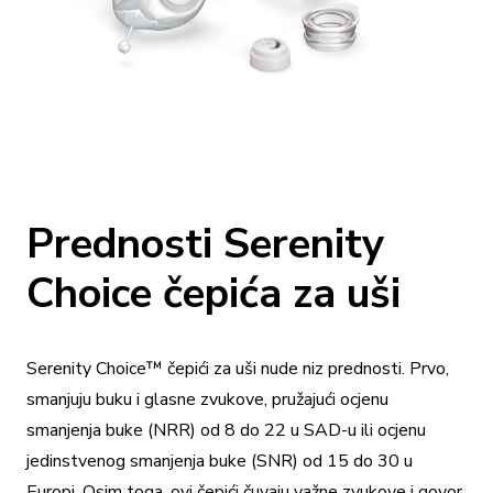
Prednosti Serenity
Choice čepića za uši
Serenity Choice™ čepići za uši nude niz prednosti. Prvo,
smanjuju buku i glasne zvukove, pružajući ocjenu
smanjenja buke (NRR) od 8 do 22 u SAD-u ili ocjenu
jedinstvenog smanjenja buke (SNR) od 15 do 30 u
Europi. Osim toga, ovi čepići čuvaju važne zvukove i govor,