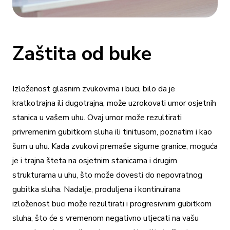
Zaštita od buke
Izloženost glasnim zvukovima i buci, bilo da je
kratkotrajna ili dugotrajna, može uzrokovati umor osjetnih
stanica u vašem uhu. Ovaj umor može rezultirati
privremenim gubitkom sluha ili tinitusom, poznatim i kao
šum u uhu. Kada zvukovi premaše sigurne granice, moguća
je i trajna šteta na osjetnim stanicama i drugim
strukturama u uhu, što može dovesti do nepovratnog
gubitka sluha. Nadalje, produljena i kontinuirana
izloženost buci može rezultirati i progresivnim gubitkom
sluha, što će s vremenom negativno utjecati na vašu